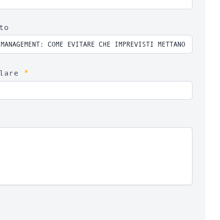
to
*
ulare