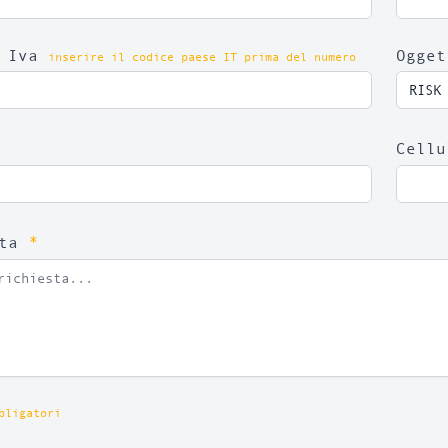
a Iva
Ogget
inserire il codice paese IT prima del numero
Cell
*
sta
bligatori