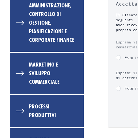
Accett
AMMINISTRAZIONE,
CONTROLLO DI
Il Cliente
seguenti. 
GESTIONE,
aver ricev
proprio co
PIANIFICAZIONE E
CORPORATE FINANCE
Esprime il
commercial
Espri
MARKETING E
SVILUPPO
Esprime il
di determi
COMMERCIALE
Espri
PROCESSI
PRODUTTIVI