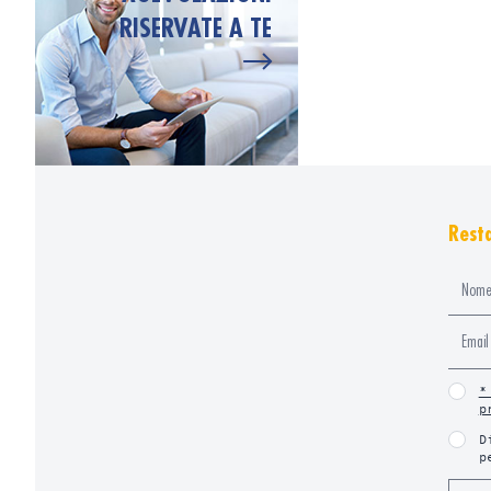
RISERVATE A TE
Resta
*
p
D
p