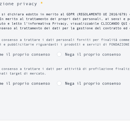
*
azione privacy
 si dichiara edotto in merito al GDPR (REGOLAMENTO UE 2016/679) 
In merito al trattamento dei propri dati personali, ai sensi e p
uto e letto l’informativa Privacy, visualizzabile CLICCANDO QUI 
nsenso al trattamento dei dati per la gestione del contratto ed 
 consenso a trattare i dati personali forniti per finalità comme
i e pubblicitarie riguardanti i prodotti e servizi di FONDAZIONE
me il proprio consenso
Nega il proprio consenso
 consenso a trattare i dati per attività di profilazione finaliz
nati target di mercato.
me il proprio consenso
Nega il proprio consenso