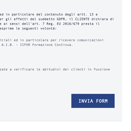
ed in particolare del contenuto degli artt. 13 e
er gli effetti del suddetto GDPR, il CLIENTE dichiara di
e ai sensi dell’art. 7 Reg. EU 2016/679 presta il
esprime le seguenti volontà:
rciali ed in particolare per ricevere comunicazioni
 A.I.B. - ISFOR Formazione Continua.
zate a verificare le abitudini dei clienti in funzione
INVIA FORM