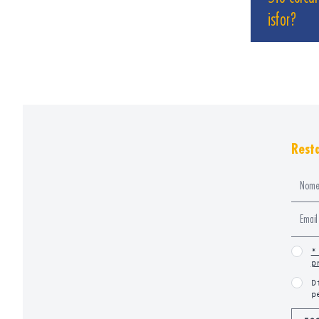
isfor?
Resta
*
p
D
p