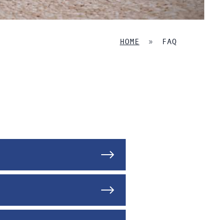
HOME
»
FAQ