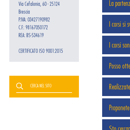
La parten
Via Cefalonia, 60 - 25124
Brescia
P.IVA: 03427190982
I corsi si
C.F.: 98167050172
REA: BS-534619
I corsi so
CERTIFICATO ISO 9001:2015
Posso ott
Realizzate
Proponete 
Sto cercan