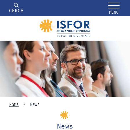
CERCA
MENU
HOME
»
NEWS
News