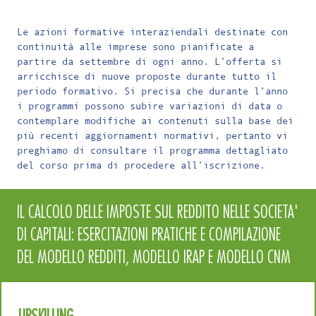
Le azioni formative interaziendali destinate con
continuità alle imprese sono pianificate a
partire da settembre di ogni anno. L’offerta si
arricchisce di nuove proposte durante tutto il
periodo formativo. Si precisa che durante l’anno
i programmi possono subire variazioni di data o
contemplare modifiche ai contenuti sulla base dei
più recenti aggiornamenti normativi, pertanto vi
preghiamo di consultare il programma dettagliato
del corso prima di procedere all’iscrizione.
IL CALCOLO DELLE IMPOSTE SUL REDDITO NELLE SOCIETA'
DI CAPITALI: ESERCITAZIONI PRATICHE E COMPILAZIONE
DEL MODELLO REDDITI, MODELLO IRAP E MODELLO CNM
UPSKILLING