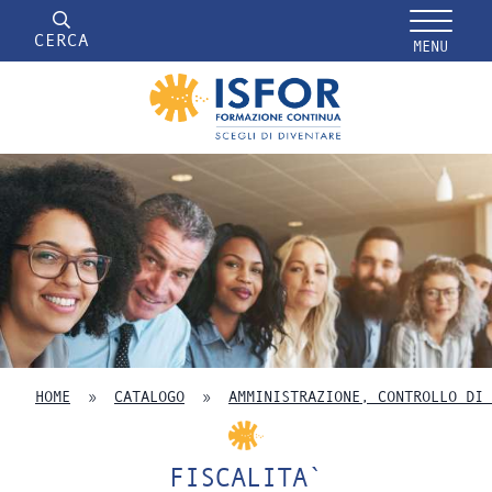
CERCA
MENU
HOME
»
CATALOGO
»
AMMINISTRAZIONE, CONTROLLO DI 
FISCALITA`