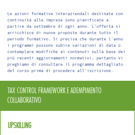
Le azioni formative interaziendali destinate con
continuità alle imprese sono pianificate a
partire da settembre di ogni anno. L’offerta si
arricchisce di nuove proposte durante tutto il
periodo formativo. Si precisa che durante l’anno
i programmi possono subire variazioni di data o
contemplare modifiche ai contenuti sulla base dei
più recenti aggiornamenti normativi, pertanto vi
preghiamo di consultare il programma dettagliato
del corso prima di procedere all’iscrizione.
TAX CONTROL FRAMEWORK E ADEMPIMENTO
COLLABORATIVO
UPSKILLING