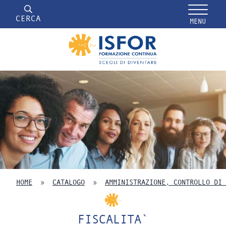
CERCA
MENU
HOME
»
CATALOGO
»
AMMINISTRAZIONE, CONTROLLO DI 
FISCALITA`