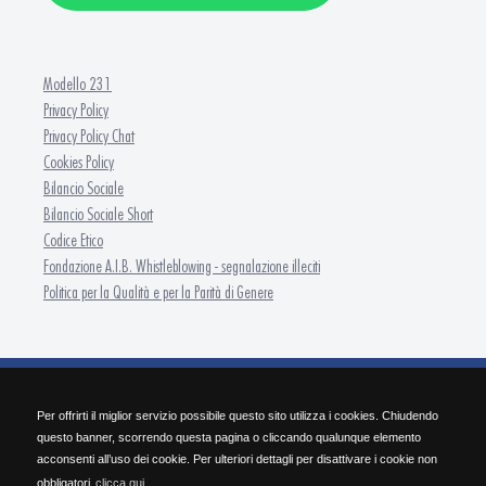
Modello 231
Privacy Policy
Privacy Policy Chat
Cookies Policy
Bilancio Sociale
Bilancio Sociale Short
Codice Etico
Fondazione A.I.B. Whistleblowing - segnalazione illeciti
Politica per la Qualità e per la Parità di Genere
FONDAZIONE A.I.B. - ISFOR Formazione Continua
Per offrirti il miglior servizio possibile questo sito utilizza i cookies. Chiudendo
SEDE OPERATIVA Via Pietro Nenni 30 - 25124 Brescia | Tel. 030/2284.511 | Fax
questo banner, scorrendo questa pagina o cliccando qualunque elemento
030/2284.584 | info@isforbrescia.it
acconsenti all’uso dei cookie. Per ulteriori dettagli per disattivare i cookie non
SEDE LEGALE Via Cefalonia, 60 - 25124 Brescia | P.IVA 03427190982 | C.F. 98167050172
obbligatori
clicca qui.