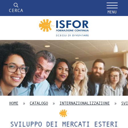
CERCA
MENU
HOME
»
CATALOGO
»
INTERNAZIONALIZZAZIONE
»
SVI
SVILUPPO DEI MERCATI ESTERI