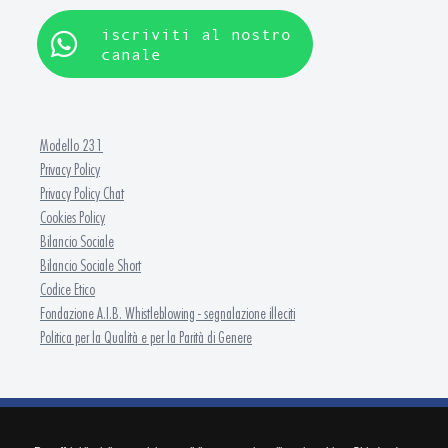
iscriviti al nostro
canale
Modello 231
Privacy Policy
Privacy Policy Chat
Cookies Policy
Bilancio Sociale
Bilancio Sociale Short
Codice Etico
Fondazione A.I.B. Whistleblowing - segnalazione illeciti
Politica per la Qualità e per la Parità di Genere
FONDAZIONE A.I.B. - ISFOR Formazione Continua