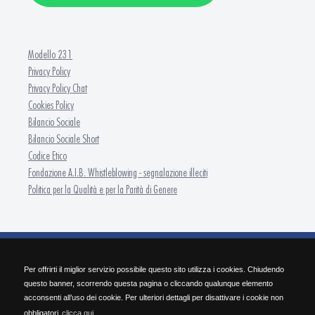
Modello 231
Privacy Policy
Privacy Policy Chat
Cookies Policy
Bilancio Sociale
Bilancio Sociale Short
Codice Etico
Fondazione A.I.B. Whistleblowing - segnalazione illeciti
Politica per la Qualità e per la Parità di Genere
FONDAZIONE A.I.B. - ISFOR Formazione Continua
Per offrirti il miglior servizio possibile questo sito utilizza i cookies. Chiudendo
SEDE OPERATIVA Via Pietro Nenni 30 - 25124 Brescia | Tel. 030/2284.511 | Fax
questo banner, scorrendo questa pagina o cliccando qualunque elemento
030/2284.584 | info@isforbrescia.it
acconsenti all’uso dei cookie. Per ulteriori dettagli per disattivare i cookie non
SEDE LEGALE Via Cefalonia, 60 - 25124 Brescia | P.IVA 03427190982 | C.F. 98167050172
obbligatori
clicca qui.