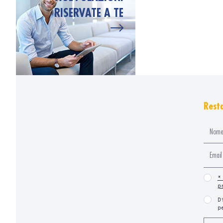
RISERVATE A TE
Resta
*
p
D
p