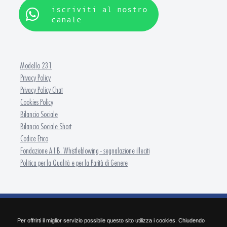
iscriviti al nostro
canale
Modello 231
Privacy Policy
Privacy Policy Chat
Cookies Policy
Bilancio Sociale
Bilancio Sociale Short
Codice Etico
Fondazione A.I.B. Whistleblowing - segnalazione illeciti
Politica per la Qualità e per la Parità di Genere
FONDAZIONE A.I.B. - ISFOR Formazione Continua
Per offrirti il miglior servizio possibile questo sito utilizza i cookies. Chiudendo