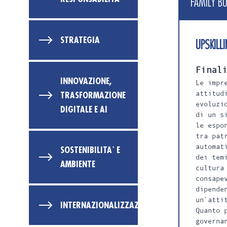
FAMILY B
STRATEGIA
UPSKILL
Final
INNOVAZIONE,
Le impr
attitud
TRASFORMAZIONE
evoluzi
DIGITALE E AI
di un s
le espo
tra pat
automat
SOSTENIBILITA` E
dei tem
AMBIENTE
cultura
consape
dipende
un`atti
INTERNAZIONALIZZAZIONE
Quanto 
governa