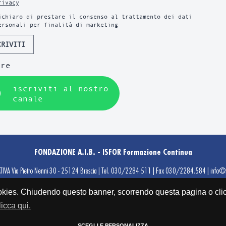
rivacy
ichiaro di prestare il consenso al trattamento dei dati
ersonali per finalità di marketing
CRIVITI
ure
iscriviti al nostro
canale
FONDAZIONE A.I.B. - ISFOR Formazione Continua
IVA Via Pietro Nenni 30 - 25124 Brescia | Tel. 030/2284.511 | Fax 030/2284.584 | info@isf
GALE Via Cefalonia, 60 - 25124 Brescia | P.IVA 03427190982 | C.F. 98167050172 | REA B
za i cookies. Chiudendo questo banner, scorrendo questa pagina o 
CERTIFICATO ISO 9001:2015
licca qui.
UNI PDR 125:2022
SCEGLI E PERSONALIZZA