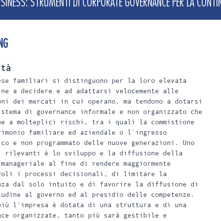
USINESS: STRUMENTI DI CORPORATE GOVERNANCE PER LA CONTIN
ING
ità
ese familiari si distinguono per la loro elevata
ine a decidere e ad adattarsi velocemente alle
oni dei mercati in cui operano, ma tendono a dotarsi
istema di governance informale e non organizzato che
ne a molteplici rischi, tra i quali la commistione
rimonio familiare ed aziendale o l`ingresso
ico e non programmato delle nuove generazioni. Uno
i rilevanti è lo sviluppo e la diffusione della
 manageriale al fine di rendere maggiormente
voli i processi decisionali, di limitare la
nza dal solo intuito e di favorire la diffusione di
tudine al governo ed al presidio delle competenze.
più l`impresa è dotata di una struttura e di una
nce organizzate, tanto più sarà gestibile e