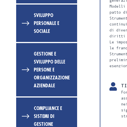
generaz
Modelli
patto d
SVILUPPO
Strumen
PERSONALE E
continu
di dive
SOCIALE
diritti
Le impo
le fran
GESTIONE E
Strumen
prelimi
SVILUPPO DELLE
esenzio
PERSONE E
ORGANIZZAZIONE
AZIENDALE
TI
Fo
as
ne
COMPLIANCE E
si
SISTEMI DI
st
GESTIONE