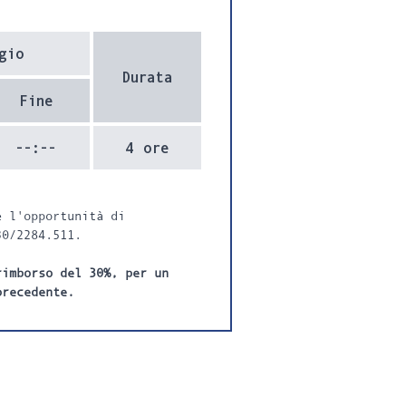
gio
Durata
Fine
--:--
4 ore
e l'opportunità di
30/2284.511.
rimborso del 30%, per un
precedente.