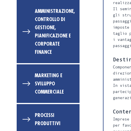
realizz
Il semi
AMMINISTRAZIONE,
gli str
CONTROLLO DI
passagg
GESTIONE,
imposte
taglio 
PIANIFICAZIONE E
i vanta
CORPORATE
passagg
FINANCE
Desti
Compone
direzio
MARKETING E
amminis
SVILUPPO
In vist
COMMERCIALE
parteci
generaz
Conte
PROCESSI
Imprese
PRODUTTIVI
per fav