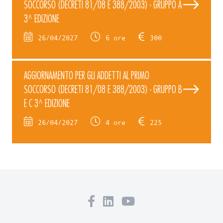
SOCCORSO (DECRETI 81/08 E 388/2003) - GRUPPO A
3^ EDIZIONE
26/04/2027
6 ore
300
AGGIORNAMENTO PER GLI ADDETTI AL PRIMO
SOCCORSO (DECRETI 81/08 E 388/2003) - GRUPPO B
E C 3^ EDIZIONE
26/04/2027
4 ore
225