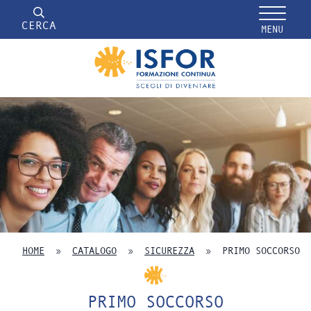
CERCA
MENU
HOME
»
CATALOGO
»
SICUREZZA
»
PRIMO SOCCORSO
PRIMO SOCCORSO