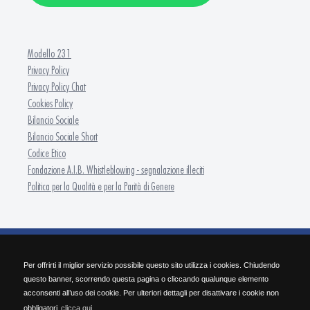
Modello 231
Privacy Policy
Privacy Policy Chat
Cookies Policy
Bilancio Sociale
Bilancio Sociale Short
Codice Etico
Fondazione A.I.B. Whistleblowing - segnalazione illeciti
Politica per la Qualità e per la Parità di Genere
FONDAZIONE A.I.B. - ISFOR Formazione Continua
Per offrirti il miglior servizio possibile questo sito utilizza i cookies. Chiudendo
SEDE OPERATIVA Via Pietro Nenni 30 - 25124 Brescia | Tel. 030/2284.511 | Fax
questo banner, scorrendo questa pagina o cliccando qualunque elemento
030/2284.584 | info@isforbrescia.it
acconsenti all’uso dei cookie. Per ulteriori dettagli per disattivare i cookie non
SEDE LEGALE Via Cefalonia, 60 - 25124 Brescia | P.IVA 03427190982 | C.F. 98167050172
obbligatori
clicca qui.