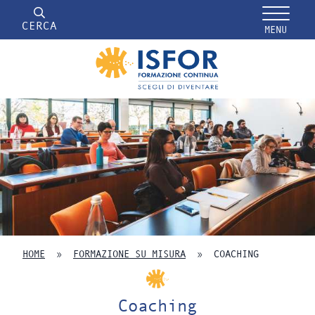
CERCA
MENU
HOME
»
FORMAZIONE SU MISURA
»
COACHING
Coaching