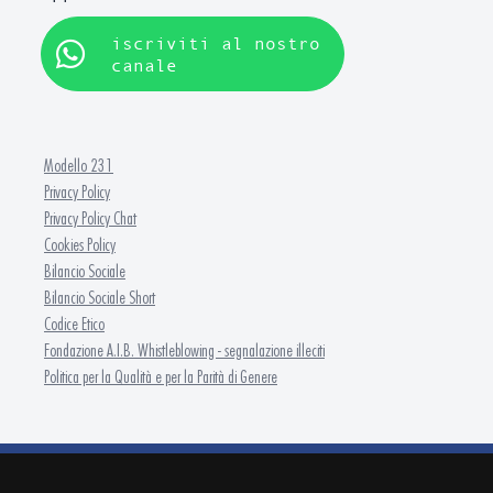
iscriviti al nostro
canale
Modello 231
Privacy Policy
Privacy Policy Chat
Cookies Policy
Bilancio Sociale
Bilancio Sociale Short
Codice Etico
Fondazione A.I.B. Whistleblowing - segnalazione illeciti
Politica per la Qualità e per la Parità di Genere
FONDAZIONE A.I.B. - ISFOR Formazione Continua