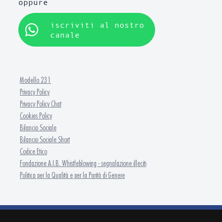
oppure
iscriviti al nostro
canale
Modello 231
Privacy Policy
Privacy Policy Chat
Cookies Policy
Bilancio Sociale
Bilancio Sociale Short
Codice Etico
Fondazione A.I.B. Whistleblowing - segnalazione illeciti
Politica per la Qualità e per la Parità di Genere
FONDAZIONE A.I.B. - ISFOR Formazione Continua