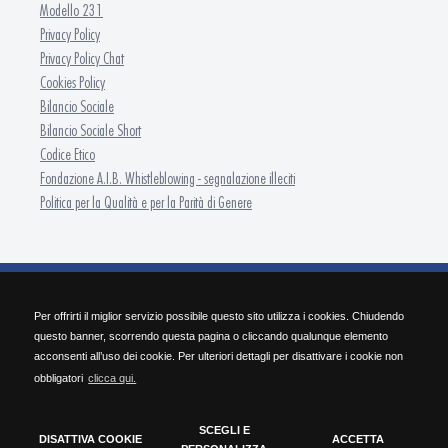
Modello 231
Privacy Policy
Privacy Policy Chat
Cookies Policy
Bilancio Sociale
Bilancio Sociale Short
Codice Etico
Fondazione A.I.B. Whistleblowing - segnalazione illeciti
Politica per la Qualità e per la Parità di Genere
FONDAZIONE A.I.B. - ISFOR Formazione Continua
Per offrirti il miglior servizio possibile questo sito utilizza i cookies. Chiudendo
SEDE OPERATIVA Via Pietro Nenni 30 - 25124 Brescia | Tel. 030/2284.511 | Fax
questo banner, scorrendo questa pagina o cliccando qualunque elemento
030/2284.584 | info@isforbrescia.it
acconsenti all’uso dei cookie. Per ulteriori dettagli per disattivare i cookie non
SEDE LEGALE Via Cefalonia, 60 - 25124 Brescia | P.IVA 03427190982 | C.F. 98167050172
obbligatori
clicca qui.
| REA BS-534619
CERTIFICATO ISO 9001:2015
SCEGLI E
UNI PDR 125:2022
DISATTIVA COOKIE
ACCETTA
Chatta con noi