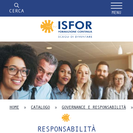
CERCA
MENU
HOME
»
CATALOGO
»
GOVERNANCE E RESPONSABILITÀ
RESPONSABILITÀ