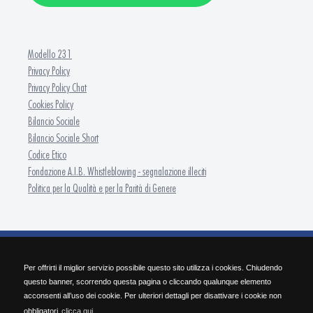
Modello 231
Privacy Policy
Privacy Policy Chat
Cookies Policy
Bilancio Sociale
Bilancio Sociale Short
Codice Etico
Fondazione A.I.B. Whistleblowing - segnalazione illeciti
Politica per la Qualità e per la Parità di Genere
FONDAZIONE A.I.B. - ISFOR Formazione Continua
Per offrirti il miglior servizio possibile questo sito utilizza i cookies. Chiudendo
SEDE OPERATIVA Via Pietro Nenni 30 - 25124 Brescia | Tel. 030/2284.511 | Fax
questo banner, scorrendo questa pagina o cliccando qualunque elemento
030/2284.584 | info@isforbrescia.it
acconsenti all’uso dei cookie. Per ulteriori dettagli per disattivare i cookie non
SEDE LEGALE Via Cefalonia, 60 - 25124 Brescia | P.IVA 03427190982 | C.F. 98167050172
obbligatori
clicca qui.