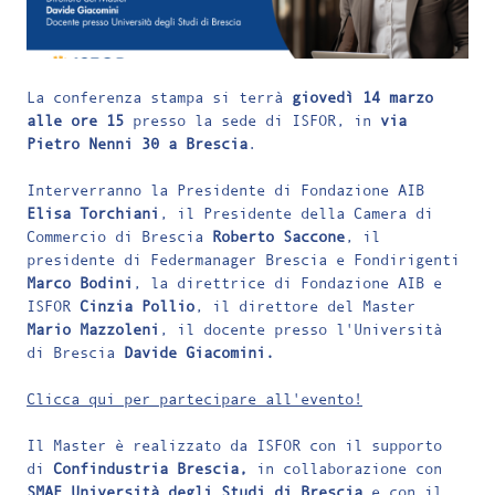
La conferenza stampa si terrà
giovedì 14 marzo
alle ore 15
presso la sede di ISFOR, in
via
Pietro Nenni 30 a Brescia
.
Interverranno la Presidente di Fondazione AIB
Elisa Torchiani
, il Presidente della Camera di
Commercio di Brescia
Roberto Saccone
, il
presidente di Federmanager Brescia e Fondirigenti
Marco Bodini
, la direttrice di Fondazione AIB e
ISFOR
Cinzia Pollio
, il direttore del Master
Mario Mazzoleni
, il
docente presso l'Università
di Brescia
Davide Giacomini.
Clicca qui per partecipare all'evento!
Il Master è realizzato da ISFOR con il supporto
di
Confindustria Brescia,
in collaborazione con
SMAE Università degli Studi di Brescia
e con il